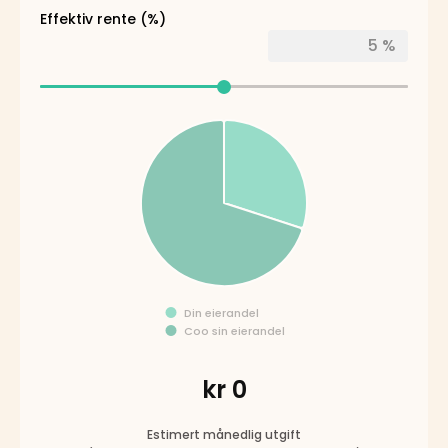
Effektiv rente (%)
Din eierandel
Coo sin eierandel
kr 0
Estimert månedlig utgift