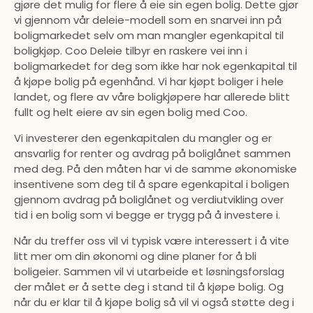
gjøre det mulig for flere å eie sin egen bolig. Dette gjør
vi gjennom vår deleie-modell som en snarvei inn på
boligmarkedet selv om man mangler egenkapital til
boligkjøp. Coo Deleie tilbyr en raskere vei inn i
boligmarkedet for deg som ikke har nok egenkapital til
å kjøpe bolig på egenhånd. Vi har kjøpt boliger i hele
landet, og flere av våre boligkjøpere har allerede blitt
fullt og helt eiere av sin egen bolig med Coo.
Vi investerer den egenkapitalen du mangler og er
ansvarlig for renter og avdrag på boliglånet sammen
med deg. På den måten har vi de samme økonomiske
insentivene som deg til å spare egenkapital i boligen
gjennom avdrag på boliglånet og verdiutvikling over
tid i en bolig som vi begge er trygg på å investere i.
Når du treffer oss vil vi typisk være interessert i å vite
litt mer om din økonomi og dine planer for å bli
boligeier. Sammen vil vi utarbeide et løsningsforslag
der målet er å sette deg i stand til å kjøpe bolig. Og
når du er klar til å kjøpe bolig så vil vi også støtte deg i