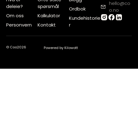
hello@co
deleie?
spørsmål
Ordbok
o.no
Om oss
Kalkulator
Kundehistorie
Personvern
Kontakt
r
© Coo
2026
Powered by Kilowott