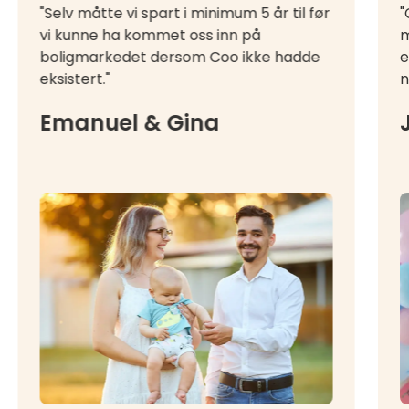
"Selv måtte vi spart i minimum 5 år til før
"
vi kunne ha kommet oss inn på
m
boligmarkedet dersom Coo ikke hadde
e
eksistert."
n
Emanuel & Gina