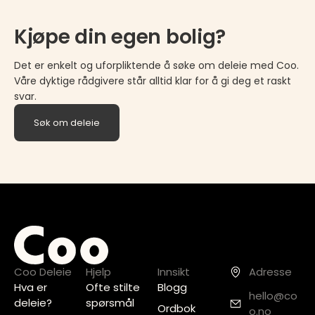
Kjøpe din egen bolig?
Det er enkelt og uforpliktende å søke om deleie med Coo.
Våre dyktige rådgivere står alltid klar for å gi deg et raskt
svar.
Søk om deleie
Coo Deleie
Hjelp
Innsikt
Adresse
Hva er
Ofte stilte
Blogg
hello@co
deleie?
spørsmål
Ordbok
o.no