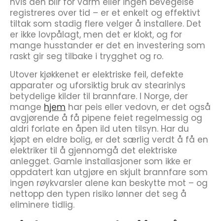
hvis den blir for varm eller ingen bevegelse
registreres over tid – er et enkelt og effektivt
tiltak som stadig flere velger å installere. Det
er ikke lovpålagt, men det er klokt, og for
mange husstander er det en investering som
raskt gir seg tilbake i trygghet og ro.
Utover kjøkkenet er elektriske feil, defekte
apparater og uforsiktig bruk av stearinlys
betydelige kilder til brannfare. I Norge, der
mange
hjem
har peis eller vedovn, er det også
avgjørende å få pipene feiet regelmessig og
aldri forlate en åpen ild uten tilsyn. Har du
kjøpt en eldre bolig, er det særlig verdt å få en
elektriker til å gjennomgå det elektriske
anlegget. Gamle installasjoner som ikke er
oppdatert kan utgjøre en skjult brannfare som
ingen røykvarsler alene kan beskytte mot – og
nettopp den typen risiko lønner det seg å
eliminere tidlig.