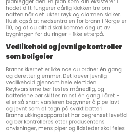
planlegger den. En plan som kun eksisterer i
hodet ditt fungerer dårlig klokken tre om
natten når det lukter røyk og alarmen skriker.
Husk også at nødsentralen for brann i Norge er
110, og at du alltid skal komme deg ut av
bygningen før du ringer – ikke etterpå.
Vedlikehold og jevnlige kontroller
som boligeier
Brannsikkerhet er ikke noe du ordner én gang
og deretter glemmer. Det krever jevnlig
vedlikehold gjennom hele eiertiden.
Røykvarslerne bør testes månedlig, og
batteriene bør skiftes minst én gang i året –
eller så snart varsleren begynner å pipe lavt
og jevnt som et tegn på svakt batteri.
Brannslukkingsapparatet har begrenset levetid
og bør kontrolleres etter produsentens
anvisninger, mens piper og ildsteder skal feies