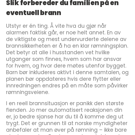
Slik forbereder du familien på en
eventuell brann
Utstyr er én ting. Å vite hva du gjør når
alarmen faktisk går, er noe helt annet. En av
de viktigste og mest undervurderte delene av
brannsikkerheten er å ha en klar rømningsplan.
Det betyr at alle i husstanden vet hvilke
utganger som finnes, hvem som har ansvar
for hvem, og hvor dere møtes utenfor bygget.
Barn bør inkluderes aktivt i denne samtalen, og
planen bør oppdateres hvis dere flytter eller
innredningen endres på en måte som påvirker
rømningsveiene.
I en reell brannsituasjon er panikk den største
fienden. Jo mer automatisert reaksjonen din
er, jo bedre sjanse har du til å komme deg ut
trygt. Det er grunnen til at norske myndigheter
anbefaler at man øver på rømning – ikke bare