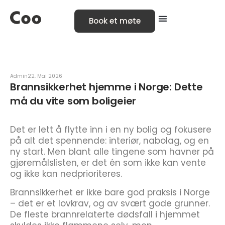
Book et møte
Admin
22. Mai 2026
Brannsikkerhet hjemme i Norge: Dette
må du vite som boligeier
Det er lett å flytte inn i en ny bolig og fokusere
på alt det spennende: interiør, nabolag, og en
ny start. Men blant alle tingene som havner på
gjøremålslisten, er det én som ikke kan vente
og ikke kan nedprioriteres.
Brannsikkerhet er ikke bare god praksis i Norge
– det er et lovkrav, og av svært gode grunner.
De fleste brannrelaterte dødsfall i hjemmet