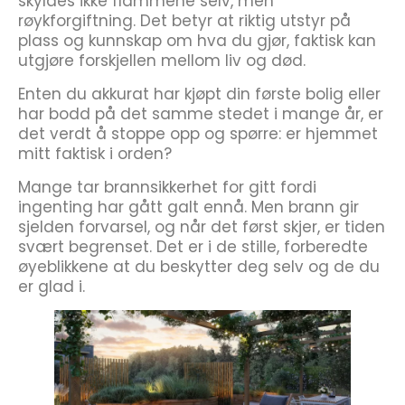
skyldes ikke flammene selv, men
røykforgiftning. Det betyr at riktig utstyr på
plass og kunnskap om hva du gjør, faktisk kan
utgjøre forskjellen mellom liv og død.
Enten du akkurat har kjøpt din første bolig eller
har bodd på det samme stedet i mange år, er
det verdt å stoppe opp og spørre: er hjemmet
mitt faktisk i orden?
Mange tar brannsikkerhet for gitt fordi
ingenting har gått galt ennå. Men brann gir
sjelden forvarsel, og når det først skjer, er tiden
svært begrenset. Det er i de stille, forberedte
øyeblikkene at du beskytter deg selv og de du
er glad i.