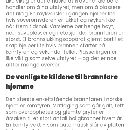
Like viktig er det å huske at kravene ikke bare
handler om å ha utstyret, men om å plassere
det riktig. En røykvarsler i gangen hjelper lite
hvis soveromsdøren er lukket og røyken ikke
når frem tidsnok. Varslerne bør henge høyt,
nær soveplasser og i etasjer der brannfaren er
størst. Et brannslukkingsapparat gjemt bort i et
skap hjelper lite hvis brannen starter på
komfyren og sekunder teller. Plasseringen er
like viktig som selve utstyret – og det er noe
altfor mange overser.
De vanligste kildene til brannfare
hjemme
Den største enkeltstående brannfaren i norske
hjem er komfyren. Matlaging som går galt, fett
som overopphetes og glemte gryter er
årsaken til et stort antall boligbranner hvert år.
En komfyrvakt – som automatisk slår av platen