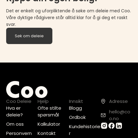
Det er enkelt og uforpliktende å søke om deleie med Coo.
Våre dyktige rådgivere står alltid klar for å gi deg et raskt
svar.
Søk om deleie
Coo Deleie
Hjelp
Innsikt
Adresse
Hva er
Ofte stilte
Blogg
hello@co
deleie?
spørsmål
Ordbok
o.no
Om oss
Kalkulator
Kundehistorie
Personvern
Kontakt
r