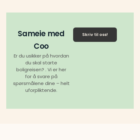
Sameie med
Skriv til oss!
Coo
Er du usikker på hvordan
du skal starte
boligreisen? . Vi er her
for å svare på
spørsmålene dine – helt
uforpliktende.