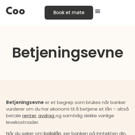
Book et møte
Betjeningsevne
Betjeningsevne
 er et begrep som brukes når banker 
vurderer om du har økonomi til å betjene et lån – altså 
betale 
renter
, 
avdrag 
og samtidig dekke vanlige 
levekostnader.
Når du søker om 
boliglån
, ser banken på inntekten din, 