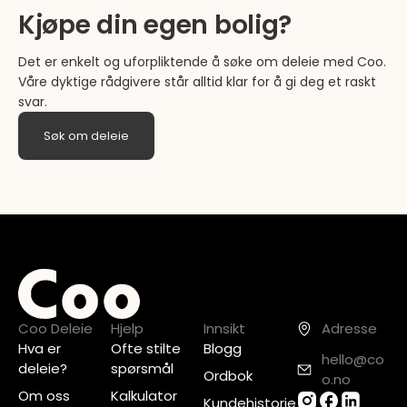
Kjøpe din egen bolig?
Det er enkelt og uforpliktende å søke om deleie med Coo.
Våre dyktige rådgivere står alltid klar for å gi deg et raskt
svar.
Søk om deleie
Coo Deleie
Hjelp
Innsikt
Adresse
Hva er
Ofte stilte
Blogg
hello@co
deleie?
spørsmål
Ordbok
o.no
Om oss
Kalkulator
Kundehistorie