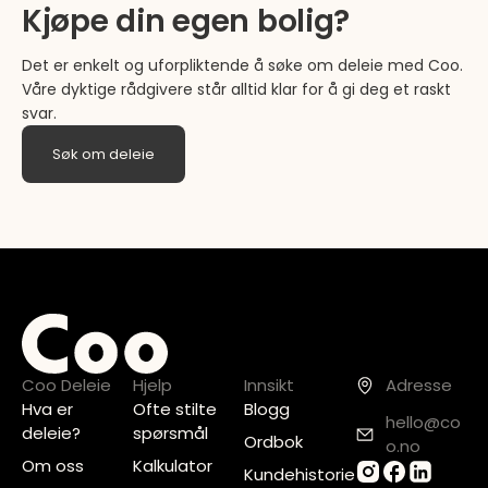
Kjøpe din egen bolig?
Det er enkelt og uforpliktende å søke om deleie med Coo.
Våre dyktige rådgivere står alltid klar for å gi deg et raskt
svar.
Søk om deleie
Coo Deleie
Hjelp
Innsikt
Adresse
Hva er
Ofte stilte
Blogg
hello@co
deleie?
spørsmål
Ordbok
o.no
Om oss
Kalkulator
Kundehistorie