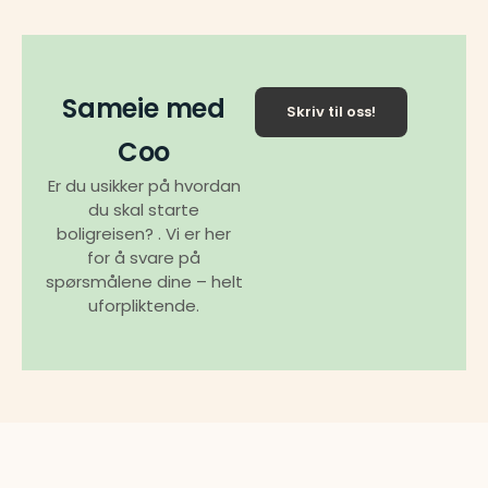
Sameie med
Skriv til oss!
Coo
Er du usikker på hvordan
du skal starte
boligreisen? . Vi er her
for å svare på
spørsmålene dine – helt
uforpliktende.