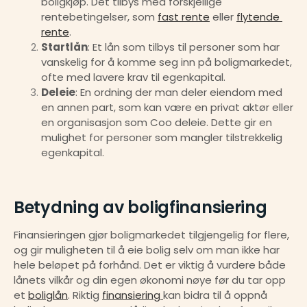
boligkjøp. Det tilbys med forskjellige 
rentebetingelser, som 
fast rente
 eller 
flytende 
rente
.
Startlån
: Et lån som tilbys til personer som har 
vanskelig for å komme seg inn på boligmarkedet, 
ofte med lavere krav til egenkapital.
Deleie
: En ordning der man deler eiendom med 
en annen part, som kan være en privat aktør eller 
en organisasjon som Coo deleie. Dette gir en 
mulighet for personer som mangler tilstrekkelig 
egenkapital.
Betydning av boligfinansiering
Finansieringen gjør boligmarkedet tilgjengelig for flere, 
og gir muligheten til å eie bolig selv om man ikke har 
hele beløpet på forhånd. Det er viktig å vurdere både 
lånets vilkår og din egen økonomi nøye før du tar opp 
et 
boliglån
. Riktig 
finansiering 
kan bidra til å oppnå 