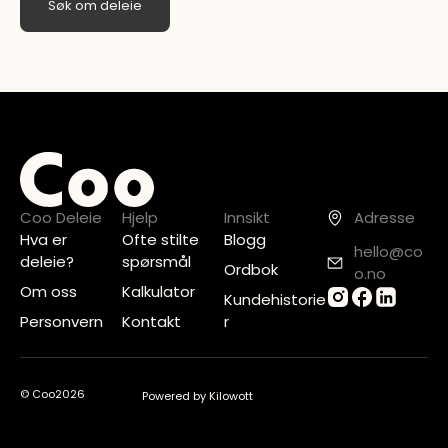
Søk om deleie
Coo Deleie
Hjelp
Innsikt
Adresse
Hva er
Ofte stilte
Blogg
hello@co
deleie?
spørsmål
Ordbok
o.no
Om oss
Kalkulator
Kundehistorie
Personvern
Kontakt
r
© Coo
2026
Powered by Kilowott