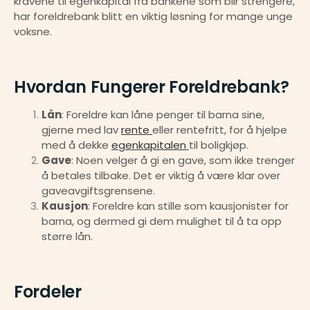
kravene til egenkapital fra bankene som blir strengere, 
har foreldrebank blitt en viktig løsning for mange unge 
voksne.
Hvordan Fungerer Foreldrebank?
Lån
: Foreldre kan låne penger til barna sine, 
gjerne med lav 
rente 
eller rentefritt, for å hjelpe 
med å dekke 
egenkapitalen 
til boligkjøp.
Gave
: Noen velger å gi en gave, som ikke trenger 
å betales tilbake. Det er viktig å være klar over 
gaveavgiftsgrensene.
Kausjon
: Foreldre kan stille som kausjonister for 
barna, og dermed gi dem mulighet til å ta opp 
større lån.
Fordeler