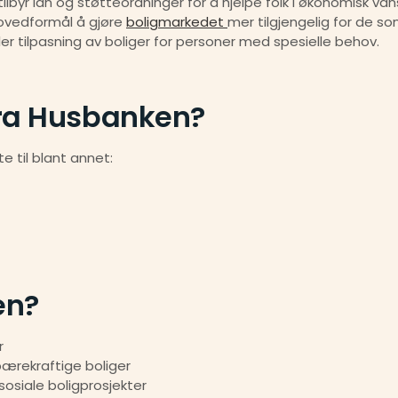
hovedformål å gjøre 
boligmarkedet 
mer tilgjengelig for de s
ller tilpasning av boliger for personer med spesielle behov.
fra Husbanken?
e til blant annet:
en?
r
 bærekraftige boliger
 sosiale boligprosjekter