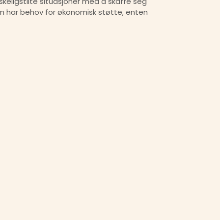
Husbanken er en statlig bank i Norge som tilbyr lån og støtteordninger for å hjelpe folk i økonomisk vanskeligstilte situasjoner med å skaffe seg 
om har behov for økonomisk støtte, enten 