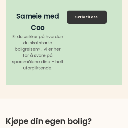
Sameie med
Skriv til oss!
Coo
Er du usikker på hvordan
du skal starte
boligreisen? . Vi er her
for å svare på
spørsmålene dine – helt
uforpliktende.
Kjøpe din egen bolig?