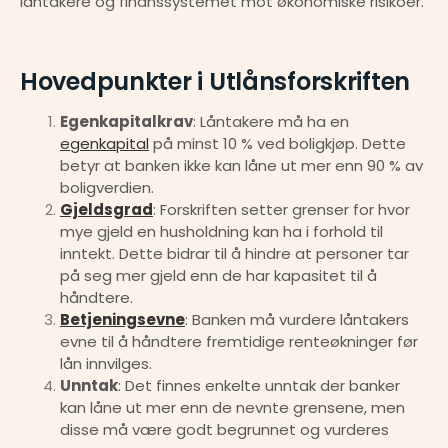
låntakere og finanssystemet mot økonomiske risikoer.
Hovedpunkter i Utlånsforskriften
Egenkapitalkrav
: Låntakere må ha en 
egenkapital
 på minst 10 % ved boligkjøp. Dette 
betyr at banken ikke kan låne ut mer enn 90 % av 
boligverdien.
Gjeldsgrad
: Forskriften setter grenser for hvor 
mye gjeld en husholdning kan ha i forhold til 
inntekt. Dette bidrar til å hindre at personer tar 
på seg mer gjeld enn de har kapasitet til å 
håndtere.
Betjeningsevne
: Banken må vurdere låntakers 
evne til å håndtere fremtidige renteøkninger før 
lån innvilges.
Unntak
: Det finnes enkelte unntak der banker 
kan låne ut mer enn de nevnte grensene, men 
disse må være godt begrunnet og vurderes 