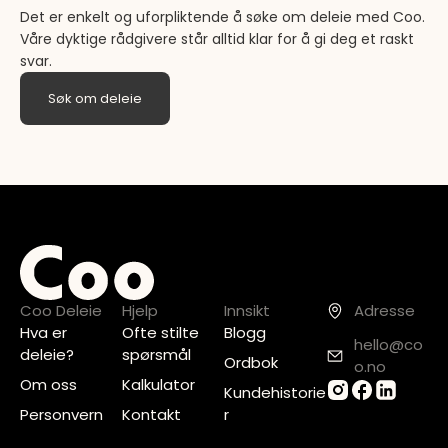
Det er enkelt og uforpliktende å søke om deleie med Coo.
Våre dyktige rådgivere står alltid klar for å gi deg et raskt
svar.
Søk om deleie
Coo Deleie
Hjelp
Innsikt
Adresse
Hva er
Ofte stilte
Blogg
hello@co
deleie?
spørsmål
Ordbok
o.no
Om oss
Kalkulator
Kundehistorie
Personvern
Kontakt
r