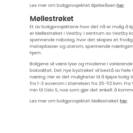
Les mer om boligprosjektet Bjørkeåsen
her
.
Møllestrøket
Et av boligprosjektene hvor det nå er mulig å kj
er Møllestrøket i Vestby. I sentrum av Vestby
spennende nabolag, hvor det skapes et frodi
møteplasser og uterom, spennende næringsmul
hjem.
Boligene vil være lyse og moderne i varierende
bokvalitet. Det nye bystrøket vil bestå av hele 
næring. Her er det muligheter til å kjøpe bolig 
fra 1-3 soverom i størrelsen fra 35-112 kvm. Fr
min til Oslo S, noe som gjør det enkelt å komm
Les mer om boligprosjektet Møllestrøket
her
.