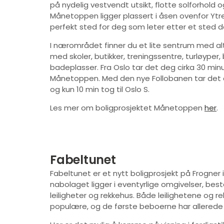
på nydelig vestvendt utsikt, flotte solforhold o
Månetoppen ligger plassert i åsen ovenfor Ytr
perfekt sted for deg som leter etter et sted d
I nærområdet finner du et lite sentrum med al
med skoler, butikker, treningssentre, turløyper
badeplasser. Fra Oslo tar det deg cirka 30 minu
Månetoppen. Med den nye Follobanen tar det deg
og kun 10 min tog til Oslo S.
Les mer om boligprosjektet Månetoppen
her
.
Fabeltunet
Fabeltunet er et nytt boligprosjekt på Frogner
nabolaget ligger i eventyrlige omgivelser, bes
leiligheter og rekkehus. Både leilighetene og 
populære, og de første beboerne har allerede fl