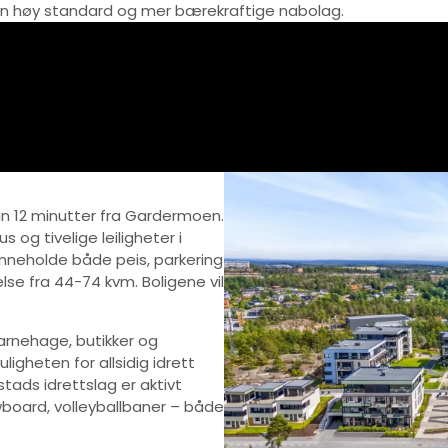
e en høy standard og mer bærekraftige nabolag.
kun 12 minutter fra Gardermoen.
s og tivelige leiligheter i
 inneholde både peis, parkering
else fra 44-74 kvm. Boligene vil
barnehage, butikker og
igheten for allsidig idrett
tads idrettslag er aktivt
wboard, volleyballbaner – både