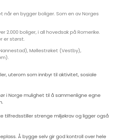
ghet når en bygger boliger. Som en av Norges
r 2.000 boliger, i all hovedsak på Romerike.
 er størst.
(Nannestad), Møllestrøket (Vestby),
øm).
r, uterom som innbyr til aktivitet, sosiale
ktør i Norge mulighet til å sammenligne egne
n.
 tilfredsstiller strenge miljøkrav og ligger også
eplass. Å bygge selv gir god kontroll over hele