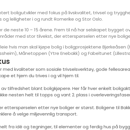
ntert boligutvikler med fokus på livskvalitet, trivsel og tryg
 og leiligheter i og rundt Romerike og Stor Oslo.
de neste 10 – 15 årene. Frem til nå har selskapet bygget ove
råder med stor tilvekst, der etterspørselen etter nye boliger
ie hvis man skal kjøpe bolig i boligprosjektene Bjørkeåsen 
heim), Månetoppen (Ytre Enebakk) og Fabeltunet (Lillestr
kus
med kvaliteter som sosiale trivselsverktøy, gode fellesareale
ape et hjem du trives i og vil hjem til.
av tilfredshet blant boligkjøpere. Her får hver enkelt boliga
kke nesten helt til topps og vant 2. plass i overleveringsfase
etterspørselen etter nye boliger er størst. Boligene til Bakke
klere å velge miljøvennlig transport.
elt fra idé og tegninger, til elementer og ferdig hus på bygg