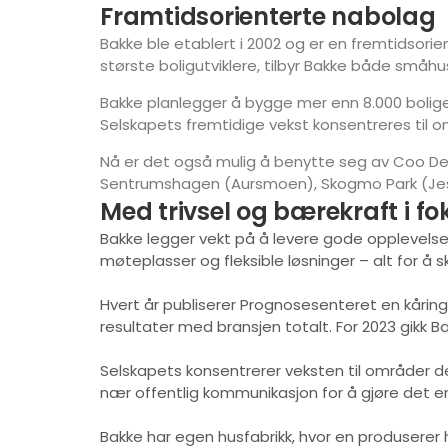
Framtidsorienterte nabolag
Bakke ble etablert i 2002 og er en fremtidsorie
største boligutviklere, tilbyr Bakke både småhus
Bakke planlegger å bygge mer enn 8.000 boliger 
Selskapets fremtidige vekst konsentreres til om
Nå er det også mulig å benytte seg av Coo Dele
Sentrumshagen (Aursmoen), Skogmo Park (Jess
Med trivsel og bærekraft i fo
Bakke legger vekt på å levere gode opplevelser 
møteplasser og fleksible løsninger – alt for å sk
Hvert år publiserer Prognosesenteret en kåring 
resultater med bransjen totalt. For 2023 gikk Ba
Selskapets konsentrerer veksten til områder der 
nær offentlig kommunikasjon for å gjøre det en
Bakke har egen husfabrikk, hvor en produserer h