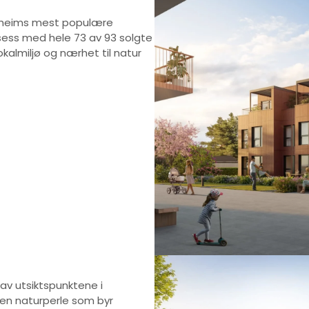
essheims mest populære
ksess med hele 73 av 93 solgte
okalmiljø og nærhet til natur
av utsiktspunktene i
 en naturperle som byr