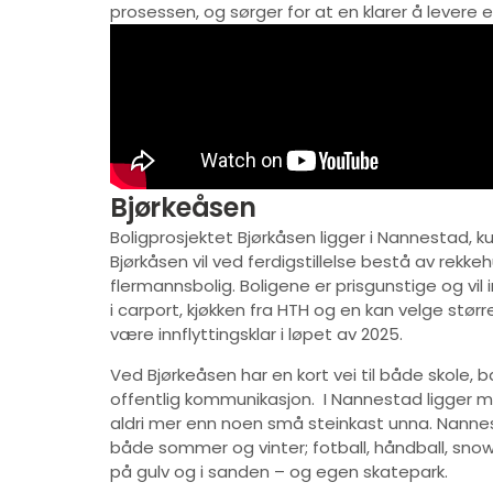
prosessen, og sørger for at en klarer å lever
Bjørkeåsen
Boligprosjektet Bjørkåsen ligger i Nannestad, 
Bjørkåsen vil ved ferdigstillelse bestå av rekkehu
flermannsbolig. Boligene er prisgunstige og vil
i carport, kjøkken fra HTH og en kan velge størr
være innflyttingsklar i løpet av 2025.
Ved Bjørkeåsen har en kort vei til både skole, 
offentlig kommunikasjon. I Nannestad ligger mul
aldri mer enn noen små steinkast unna. Nannes
både sommer og vinter; fotball, håndball, sno
på gulv og i sanden – og egen skatepark.