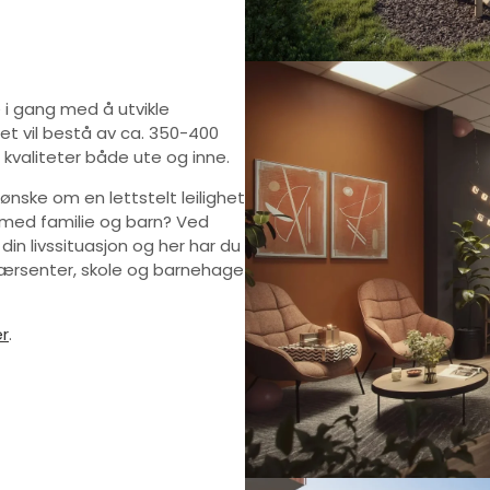
 i gang med å utvikle
et vil bestå av ca. 350-400
 kvaliteter både ute og inne.
ønske om en lettstelt leilighet
m med familie og barn? Ved
in livssituasjon og her har du
 nærsenter, skole og barnehage
r
.