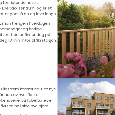
g forfriskende natur.
e Enebakk sentrum, og er et
et er godt å bo og leve lenge.
t man trenger i hverdagen,
, barnehager og herlige
tter til du befinner deg på
 18 min m/bil til Ski stasjon,
 i Lillestrøm kommune. Det nye
tående av nye, flotte
rekkehusene på Fabeltunet er
yttet inn i sine nye hjem.