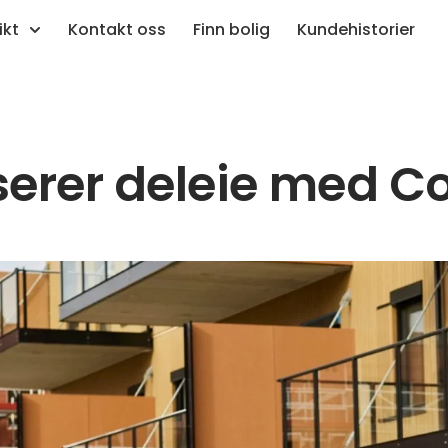
ikt
Kontakt oss
Finn bolig
Kundehistorier
serer deleie med C