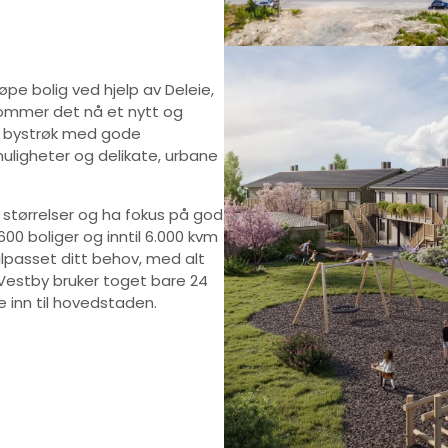
øpe bolig ved hjelp av Deleie,
 kommer det nå et nytt og
g bystrøk med gode
igheter og delikate, urbane
 størrelser og ha fokus på god
600 boliger og inntil 6.000 kvm
tilpasset ditt behov, med alt
a Vestby bruker toget bare 24
e inn til hovedstaden.