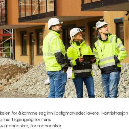
rskelen for å komme seg inn i boligmarkedet lavere. I kombinasjo
er tilgjengelig for flere.
. Av mennesker, for mennesker.