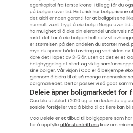
egenkapital fra første krone. I tillegg får du o
på boligen over tid. Historisk har boligprisene u
det aldri er noen garanti for at boligprisene ikke
normalt vært trygt å eie bolig i Norge over tid. 
ha mulighet til å øke din eierandel underveis nå
raskt det tar å eie boligen helt selv vil avhenge
er størrelsen på den andelen du starter med, pr
mye du sparer både i avdrag og ved siden av. 
klare det i løpet av 3-5 år, uten at det er et k
boligbyggelag et stort og viktig samfunnsop
sine boliger. Vår visjon i Coo er å bekjempe øko
gjennom å bidra til at så mange mennesker s
boligmarkedet. Derfor passer vi så godt samm
Deleie åpner boligmarkedet for f
Coo ble etablert i 2020 og er en ledende og u
sosiale forskjeller ved å bidra til at flere kan bl
Coo Deleie er et tilbud til boligkjøpere som ha
for å oppfylle
utlånsforskriftens
krav om minim