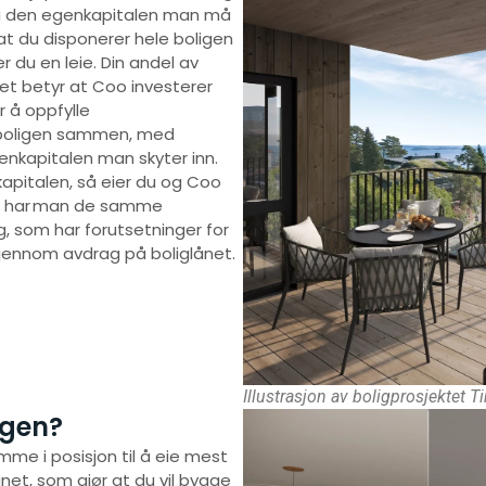
på den egenkapitalen man må
e at du disponerer hele boligen
r du en leie. Din andel av
t betyr at Coo investerer
r å oppfylle
 boligen sammen, med
enkapitalen man skyter inn.
nkapitalen, så eier du og Coo
en har man de samme
ig, som har forutsetninger for
 gjennom avdrag på boliglånet.
Illustrasjon av boligprosjektet T
ligen?
mme i posisjon til å eie mest
glånet, som gjør at du vil bygge