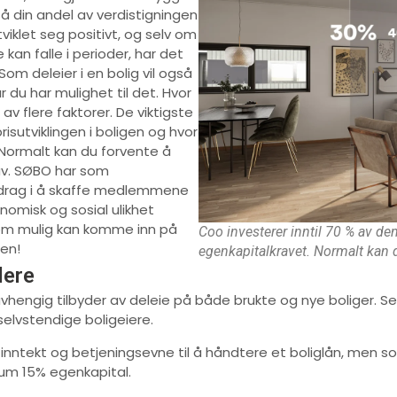
gså din andel av verdistigningen
tviklet seg positivt, og selv om
 kan falle i perioder, har det
Som deleier i en bolig vil også
r du har mulighet til det. Hvor
 av flere faktorer. De viktigste
isutviklingen i boligen og hvor
Normalt kan du forvente å
rav. SØBO har som
pdrag i å skaffe medlemmene
nomisk og sosial ulikhet
om mulig kan komme inn på
Coo investerer inntil 70 % av de
en!
egenkapitalkravet. Normalt kan du
lere
avhengig tilbyder av deleie på både brukte og nye boliger. 
i selvstendige boligeiere.
r inntekt og betjeningsevne til å håndtere et boliglån, men 
um 15% egenkapital.