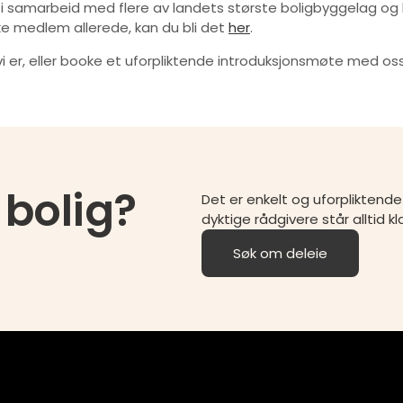
bys i samarbeid med flere av landets største boligbyggelag og
kke medlem allerede, kan du bli det
her
.
 er, eller booke et uforpliktende introduksjonsmøte med oss
 bolig?
Det er enkelt og uforplikten
dyktige rådgivere står alltid kl
Søk om deleie