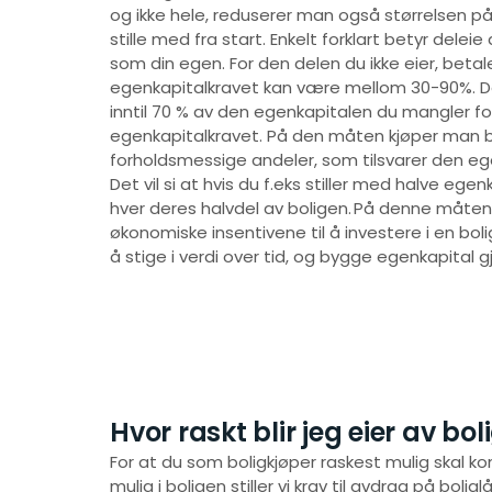
og ikke hele, reduserer man også størrelsen 
stille med fra start. Enkelt forklart betyr delei
som din egen. For den delen du ikke eier, betale
egenkapitalkravet kan være mellom 30-90%. De
inntil 70 % av den egenkapitalen du mangler fo
egenkapitalkravet. På den måten kjøper man
forholdsmessige andeler, som tilsvarer den eg
Det vil si at hvis du f.eks stiller med halve ege
hver deres halvdel av boligen. På denne måt
økonomiske insentivene til å investere i en bol
å stige i verdi over tid, og bygge egenkapital
Hvor raskt blir jeg eier av bo
For at du som boligkjøper raskest mulig skal ko
mulig i boligen stiller vi krav til avdrag på boli