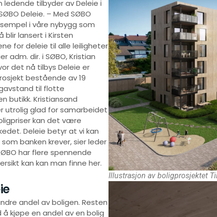
n ledende tilbyder av Deleie i
v SØBO Deleie. – Med SØBO
r eksempel i våre nybygg som
lir lansert i Kirsten
for deleie til alle leiligheter
 adm. dir. i SØBO, Kristian
r det nå tilbys Deleie er
prosjekt bestående av 19
gavstand til flotte
 butikk. Kristiansand
er utrolig glad for samarbeidet
ligpriser kan det være
det. Deleie betyr at vi kan
som banken krever, sier leder
. SØBO har flere spennende
versikt kan kan man finne her.
Illustrasjon av boligprosjektet T
ie
ndre andel av boligen. Resten
 å kjøpe en andel av en bolig