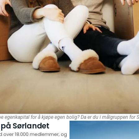
 egenkapital for å kjøpe egen bolig? Da er du i målgruppen for 
t på Sørlandet
d over 18.000 medlemmer, og