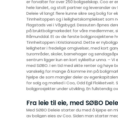
er forvalter for over 250 boligselskap. Coo er e
hele landet, og stolt partner og leverandør a
Deleie vil langt flere kunne sikre seg bolig fo
Tinnheitoppen og i leilighetskomplekset som nå b
Flagstads vei i Vågsbygd. Dessuten åpnes dørene 
på bruktboligmarkedet for våre medlemmer, sier
Råmunddal. Et av de første boligprosjektene hvo
Tinnheitoppen i Kristiansand. Dette er nybolig
leiligheter i fredelige omgivelser, med kort gan
turområder, skoler, barnehager og søndagsåpen
sentrum ligger kun en kort sykkeltur unna. – Vi 
med SØBO. I en tid med økte renter og høye bo
vanskelig for mange å komme inn på boligmarke
hjelpe de som mangler deler av egenkapitalen 
for salg og marked i Coo, Odd Egil Flokketveit
boligprosjekter under utvikling. En fullstendig o
Fra leie til eie, med SØBO Dele
Med SØBO Deleie starter du med å kjøpe en mi
av boligen eies av Coo. Siden man starter med